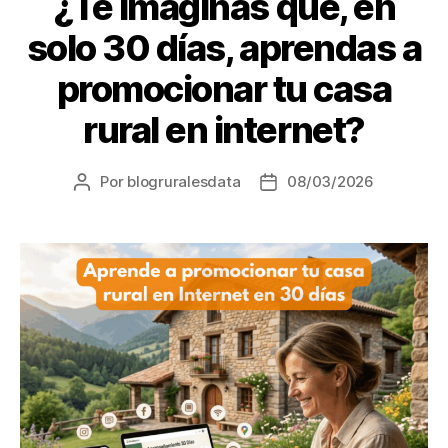
¿Te imaginas que, en
solo 30 días, aprendas a
promocionar tu casa
rural en internet?
Por
blogruralesdata
08/03/2026
Autor
Fecha
de
de
la
la
entrada
entrada