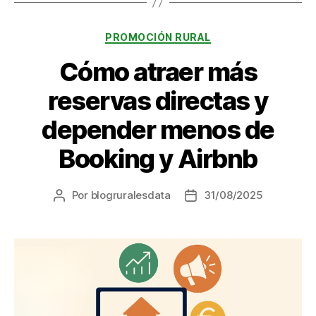
Categorías
PROMOCIÓN RURAL
Cómo atraer más
reservas directas y
depender menos de
Booking y Airbnb
Por
blogruralesdata
31/08/2025
Autor
Fecha
de
de
la
la
entrada
entrada