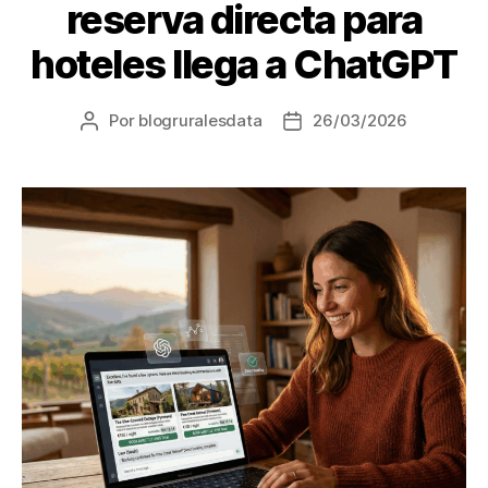
reserva directa para
hoteles llega a ChatGPT
Por
blogruralesdata
26/03/2026
Autor
Fecha
de
de
la
la
entrada
entrada