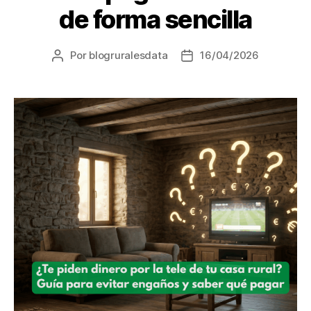
de forma sencilla
Por
blogruralesdata
16/04/2026
Autor
Fecha
de
de
la
la
entrada
entrada