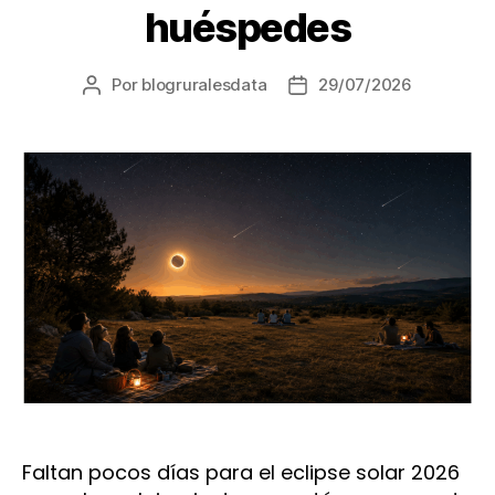
huéspedes
Por
blogruralesdata
29/07/2026
Autor
Fecha
de
de
la
la
entrada
entrada
Faltan pocos días para el eclipse solar 2026