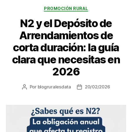
Categorías
PROMOCIÓN RURAL
N2 y el Depósito de
Arrendamientos de
corta duración: la guía
clara que necesitas en
2026
Por
blogruralesdata
20/02/2026
Autor
Fecha
de
de
la
la
entrada
entrada