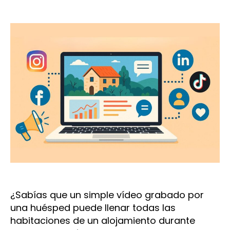
de
de
la
la
entrada
entrada
¿Sabías que un simple vídeo grabado por
una huésped puede llenar todas las
habitaciones de un alojamiento durante