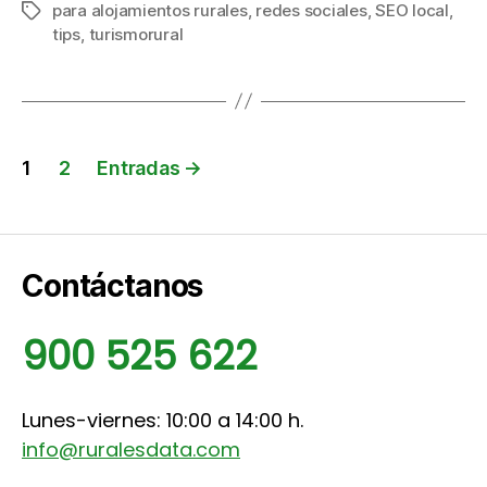
para alojamientos rurales
,
redes sociales
,
SEO local
,
Etiquetas
tips
,
turismorural
Paginación
1
2
Entradas
→
de
entradas
Contáctanos
900 525 622
Lunes-viernes: 10:00 a 14:00 h.
info@ruralesdata.com