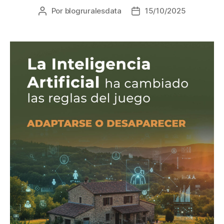
Por
blogruralesdata
15/10/2025
Autor
Fecha
de
de
la
la
entrada
entrada