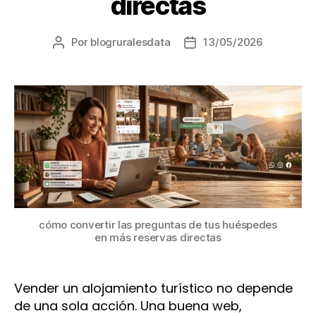
directas
Por
blogruralesdata
13/05/2026
Autor
Fecha
de
de
la
la
entrada
entrada
cómo convertir las preguntas de tus huéspedes
en más reservas directas
Vender un alojamiento turístico no depende
de una sola acción. Una buena web,