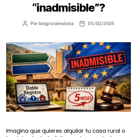
“inadmisible”?
Por
blogruralesdata
05/02/2026
Autor
Fecha
de
de
la
la
entrada
entrada
Imagina que quieres alquilar tu casa rural o